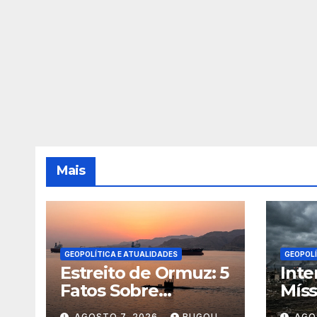
Mais
GEOPOLÍTICA E ATUALIDADES
GEOPOLÍ
Estreito de Ormuz: 5
Inte
Fatos Sobre
Míss
Geopolítica e
Desa
AGOSTO 7, 2026
BUGOU
AGO