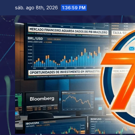
Skip
sáb. ago 8th, 2026
1:37:01 PM
to
content