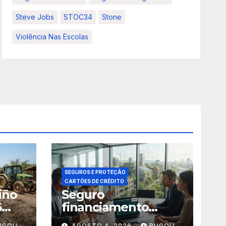
Steve Jobs
STOC34
Stone
Violência Nas Escolas
SEGUROS E PROTEÇÃO
CARTÕES DE CRÉDITO
iño
Seguro
5
financiamento
climático: 5
UGOU
AGOSTO 4, 2026
BUGOU