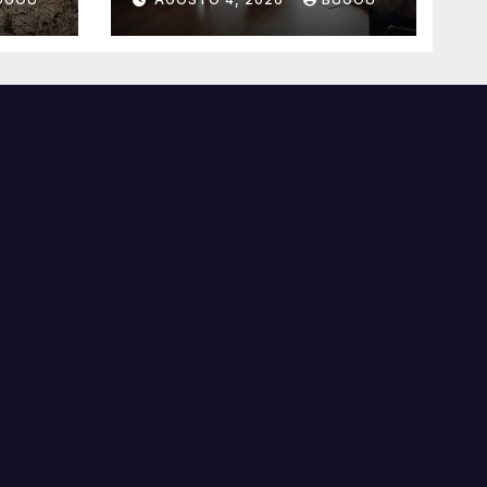
benefícios
essenciais