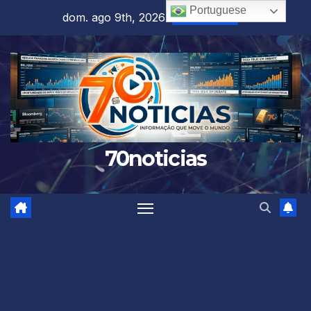
Skip
Portuguese
dom. ago 9th, 2026
10:57:44 AM
to
content
70noticias