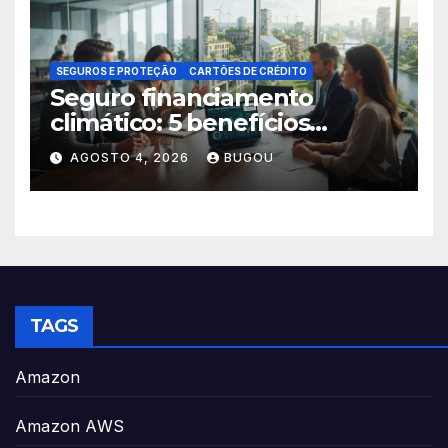
SEGUROS E PROTEÇÃO
CARTÕES DE CRÉDITO
Seguro financiamento
climático: 5 benefícios
essenciais
AGOSTO 4, 2026
BUGOU
TAGS
Amazon
Amazon AWS