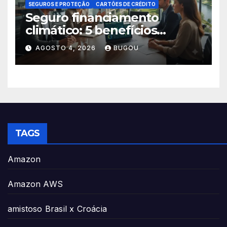
SEGUROS E PROTEÇÃO
CARTÕES DE CRÉDITO
Seguro financiamento
climático: 5 benefícios
essenciais
AGOSTO 4, 2026
BUGOU
TAGS
Amazon
Amazon AWS
amistoso Brasil x Croácia