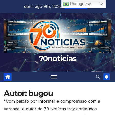
Skip
Portuguese
dom. ago 9th, 2026
4:19:49 PM
to
content
70noticias
Autor:
bugou
"Com paixão por informar e compromisso com a
verdade, o autor do 70 Notícias traz conteúdos