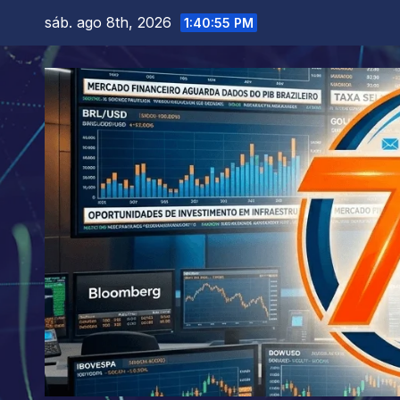
Skip
sáb. ago 8th, 2026
1:40:57 PM
to
content