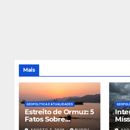
Mais
GEOPOLÍTICA E ATUALIDADES
GEOPOLÍ
Estreito de Ormuz: 5
Inte
Fatos Sobre
Míss
Geopolítica e
Desa
AGOSTO 7, 2026
BUGOU
AGO