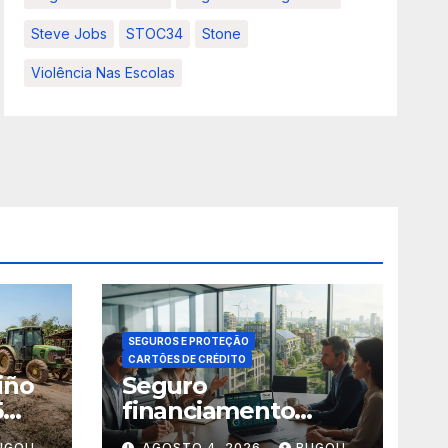
Steve Jobs
STOC34
Stone
Violência Nas Escolas
SEGUROS E PROTEÇÃO
CARTÕES DE CRÉDITO
iño
Seguro
5
financiamento
climático: 5
UGOU
AGOSTO 4, 2026
BUGOU