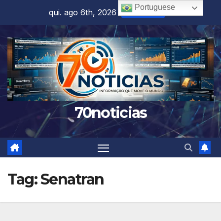
Skip
Portuguese
qui. ago 6th, 2026
5:33:40 AM
to
content
70noticias
Tag:
Senatran