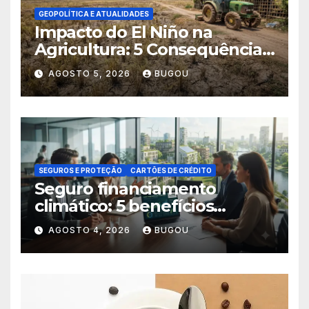
GEOPOLÍTICA E ATUALIDADES
Impacto do El Niño na
Agricultura: 5 Consequências
Críticas
AGOSTO 5, 2026
BUGOU
SEGUROS E PROTEÇÃO
CARTÕES DE CRÉDITO
Seguro financiamento
climático: 5 benefícios
essenciais
AGOSTO 4, 2026
BUGOU