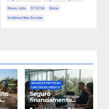
Steve Jobs
STOC34
Stone
Violência Nas Escolas
SEGUROS E PROTEÇÃO
CARTÕES DE CRÉDITO
iño
Seguro
5
financiamento
climático: 5
UGOU
AGOSTO 4, 2026
BUGOU