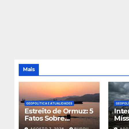
Mais
GEOPOLÍTICA E ATUALIDADES
GEOPOLÍ
Estreito de Ormuz: 5
Inte
Fatos Sobre
Míss
Geopolítica e
Desa
AGOSTO 7, 2026
BUGOU
AGO