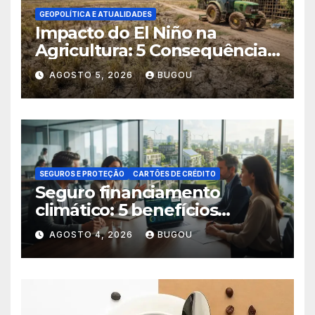
GEOPOLÍTICA E ATUALIDADES
Impacto do El Niño na
Agricultura: 5 Consequências
Críticas
AGOSTO 5, 2026
BUGOU
SEGUROS E PROTEÇÃO
CARTÕES DE CRÉDITO
Seguro financiamento
climático: 5 benefícios
essenciais
AGOSTO 4, 2026
BUGOU