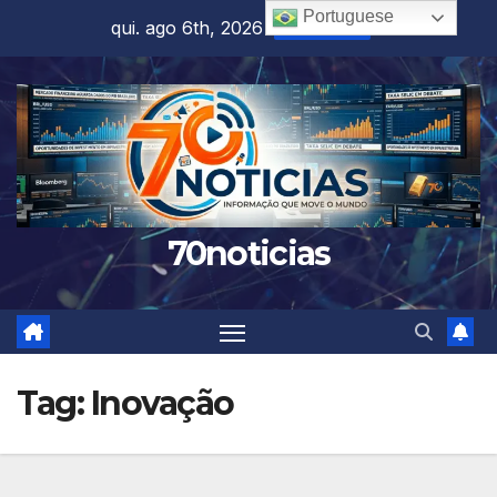
Skip
Portuguese
qui. ago 6th, 2026
8:06:18 AM
to
content
70noticias
Tag:
Inovação