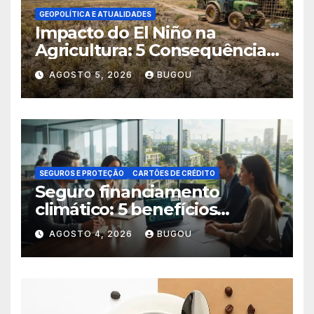
GEOPOLÍTICA E ATUALIDADES
Impacto do El Niño na
Agricultura: 5 Consequências
Críticas
AGOSTO 5, 2026
BUGOU
SEGUROS E PROTEÇÃO
CARTÕES DE CRÉDITO
Seguro financiamento
climático: 5 benefícios
essenciais
AGOSTO 4, 2026
BUGOU