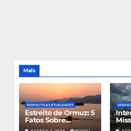
Mais
GEOPOLÍTICA E ATUALIDADES
GEOPOLÍ
Estreito de Ormuz: 5
Inte
Fatos Sobre
Míss
Geopolítica e
Desa
AGOSTO 7, 2026
BUGOU
AGO