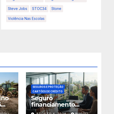
Steve Jobs
STOC34
Stone
Violência Nas Escolas
SEGUROS E PROTEÇÃO
CARTÕES DE CRÉDITO
iño
Seguro
5
financiamento
climático: 5
UGOU
AGOSTO 4, 2026
BUGOU