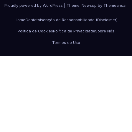
Proudly powered by WordPress
|
Theme:
Newsup
by
Themeansar
.
Home
Contato
Isenção de Responsabilidade (Disclaimer)
Política de Cookies
Política de Privacidade
Sobre Nós
Termos de Uso