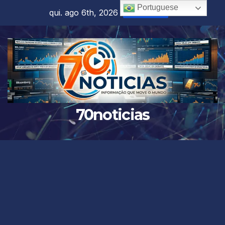
Skip
Portuguese
qui. ago 6th, 2026
3:07:45 AM
to
content
70noticias