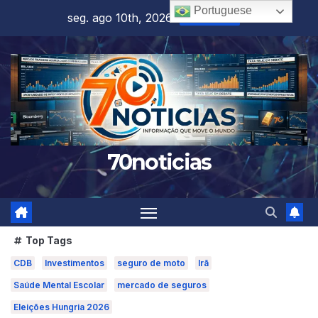
Skip
Portuguese
seg. ago 10th, 2026
5:27:12 AM
to
content
70noticias
Top Tags
CDB
Investimentos
seguro de moto
Irã
Saúde Mental Escolar
mercado de seguros
Eleições Hungria 2026