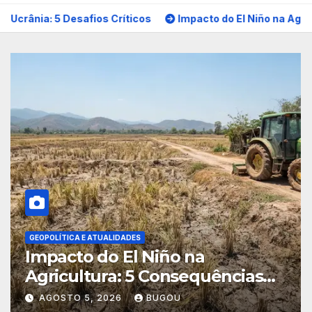
cos
Impacto do El Niño na Agricultura: 5 Consequências Cr
SEGUROS E PROTEÇÃO
CARTÕES DE CRÉDITO
Seguro financiamento
climático: 5 benefícios
essenciais
AGOSTO 4, 2026
BUGOU