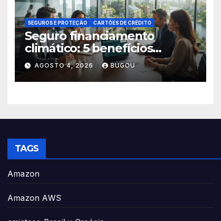
SEGUROS E PROTEÇÃO
CARTÕES DE CRÉDITO
Seguro financiamento
climático: 5 benefícios
essenciais
AGOSTO 4, 2026
BUGOU
TAGS
Amazon
Amazon AWS