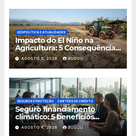
GEOPOLÍTICA E ATUALIDADES
Impacto do El Niño na
Agricultura: 5 Consequências
Críticas
AGOSTO 5, 2026
BUGOU
SEGUROS E PROTEÇÃO
CARTÕES DE CRÉDITO
Seguro financiamento
climático: 5 benefícios
essenciais
AGOSTO 4, 2026
BUGOU