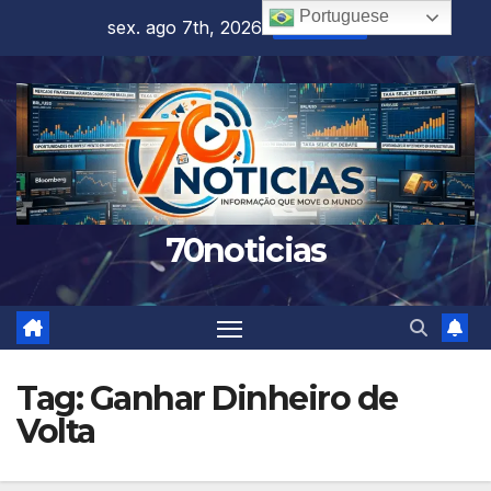
Skip
Portuguese
sex. ago 7th, 2026
4:55:19 PM
to
content
70noticias
Tag:
Ganhar Dinheiro de
Volta