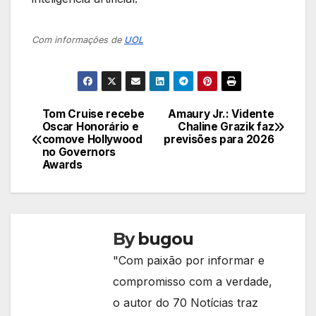
Com informações de
UOL
Tom Cruise recebe
Amaury Jr.: Vidente
Navegação
Oscar Honorário e
Chaline Grazik faz
comove Hollywood
previsões para 2026
de
no Governors
Awards
Post
By
bugou
"Com paixão por informar e
compromisso com a verdade,
o autor do 70 Notícias traz