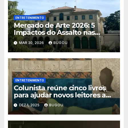
ENTRETENIMENTO
Mercado de Arte 2026: 5
Impactos do Assalto nas
Instituições
MAR 30, 2026
BUGOU
ENTRETENIMENTO
Colunista reúne cinco livros
para ajudar novos leitores a
criar rotina de leitura
DEZ 1, 2025
BUGOU