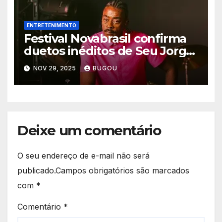
ENTRETENIMENTO
Festival Novabrasil confirma
duetos inéditos de Seu Jorge
com Alcione e Chico César na
NOV 29, 2025
BUGOU
edição comemorativa de 2025
Deixe um comentário
O seu endereço de e-mail não será
publicado.
Campos obrigatórios são marcados
com
*
Comentário
*