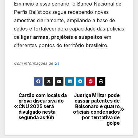
Em meio a esse cenário, o Banco Nacional de
Perfis Balísticos segue recebendo novas
amostras diariamente, ampliando a base de
dados e fortalecendo a capacidade das polícias
de
ligar armas, projéteis e suspeitos
em
diferentes pontos do território brasileiro.
Com informações de
G1
Cartão com locais da
Justiça Militar pode
Navegação
prova discursiva do
cassar patentes de
CNU 2025 será
Bolsonaro e quatro
de
divulgado nesta
oficiais condenados
segunda às 16h
por tentativa de
Post
golpe