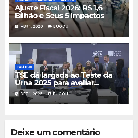
Ajuste Fiscal 2026: R$ 1,6
Bilhão e Seus 5 Impactos
ABR 1, 2026
BUGOU
POLÍTICA
TSE dá largada ao Teste da
Urna 2025 para avaliar
segurança dos equipamentos
DEZ 1, 2025
BUGOU
que serão usados nas
eleições de 2026
Deixe um comentário