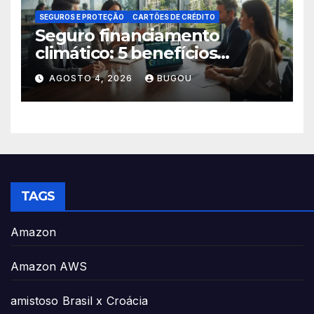
SEGUROS E PROTEÇÃO
CARTÕES DE CRÉDITO
Seguro financiamento
climático: 5 benefícios
essenciais
AGOSTO 4, 2026
BUGOU
TAGS
Amazon
Amazon AWS
amistoso Brasil x Croácia