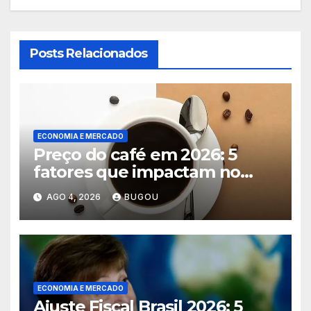
Posts Relacionados
ECONOMIA E MERCADO
Preço do café em 2026: 5
fatores que impactam no
consumo
AGO 4, 2026
BUGOU
ECONOMIA E MERCADO
Ajuste Fiscal Brasil 2026: 5