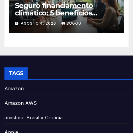
Seguro financiamento
climático: 5 benefícios
essenciais
AGOSTO 4, 2026
BUGOU
TAGS
Amazon
Amazon AWS
amistoso Brasil x Croácia
Apple