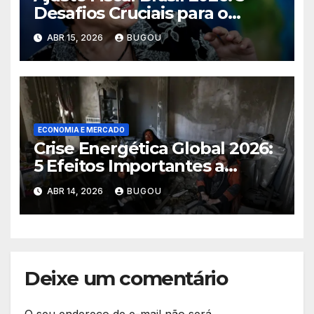
Desafios Cruciais para o
Futuro
ABR 15, 2026
BUGOU
ECONOMIA E MERCADO
Crise Energética Global 2026:
5 Efeitos Importantes a
Considerar
ABR 14, 2026
BUGOU
Deixe um comentário
O seu endereço de e-mail não será