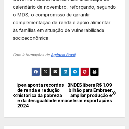
calendário de novembro, reforçando, segundo
o MDS, o compromisso de garantir
complementação de renda e apoio alimentar
às famílias em situação de vulnerabilidade
socioeconômica.
Com informações de
Agência Brasil
Ipea aponta recordes
BNDES libera R$ 1,09
Navegação
de renda e redução
bilhão para Embraer
histórica da pobreza
ampliar produção e
de
e da desigualdade em
acelerar exportações
2024
Post