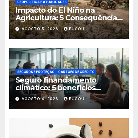
GEOPOLÍTICA E ATUALIDADES
Impacto do El Niño na
Agricultura: 5 Consequências
Críticas
AGOSTO 5, 2026
BUGOU
SEGUROS E PROTEÇÃO
CARTÕES DE CRÉDITO
Seguro financiamento
climático: 5 benefícios
essenciais
AGOSTO 4, 2026
BUGOU