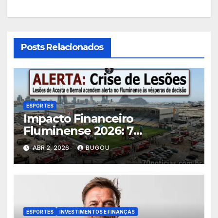
Posts Relacionados
ESPORTES
Impacto Financeiro
Fluminense 2026: 7
Consequências das Lesões
ABR 2, 2026
BUGOU
ESPORTES
INVESTIMENTOS E FINANÇAS