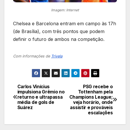
Imagem: Internet
Chelsea e Barcelona entram em campo às 17h
(de Brasília), com três pontos que podem
definir o futuro de ambos na competição.
Com informações de
Trivela
Carlos Vinícius
PSG recebe o
Navegação
impulsiona Grêmio no
Tottenham pela
returno e ultrapassa
Champions League;
de
média de gols de
veja horário, onde
Suárez
assistir e prováveis
Post
escalações