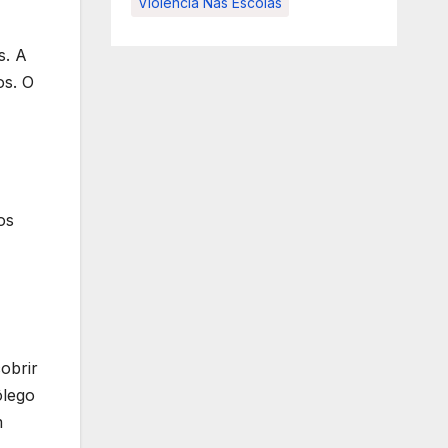
Violência Nas Escolas
s. A
os. O
os
obrir
ôlego
m