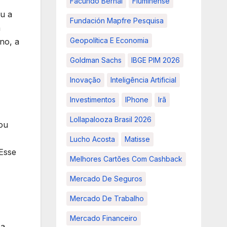
Facundo Bernal
Fluminense
ou a
Fundación Mapfre Pesquisa
m
Geopolítica E Economia
no, a
Goldman Sachs
IBGE PIM 2026
Inovação
Inteligência Artificial
Investimentos
IPhone
Irã
Lollapalooza Brasil 2026
ou
Lucho Acosta
Matisse
 Esse
Melhores Cartões Com Cashback
Mercado De Seguros
Mercado De Trabalho
Mercado Financeiro
 a