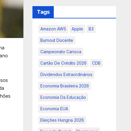
Tags
Amazon AWS
Apple
B3
Burnout Docente
na
Campeonato Carioca
lano
Cartão De Crédito 2026
CDB
Dividendos Extraordinários
rsos
Economia Brasileira 2026
da
lhões
Economia Da Educação
Economia EUA
Eleições Hungria 2026