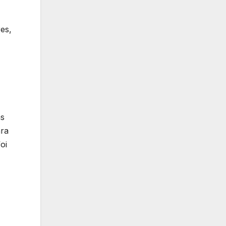
es,
as
ara
oi