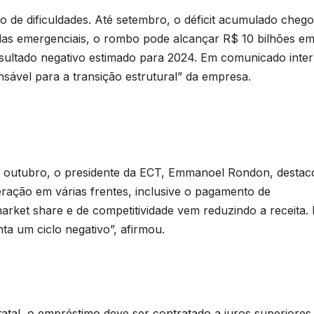
 de dificuldades. Até setembro, o déficit acumulado cheg
idas emergenciais, o rombo pode alcançar R$ 10 bilhões e
sultado negativo estimado para 2024. Em comunicado inter
nsável para a transição estrutural” da empresa.
 outubro, o presidente da ECT, Emmanoel Rondon, destac
ração em várias frentes, inclusive o pagamento de
arket share e de competitividade vem reduzindo a receita.
ta um ciclo negativo”, afirmou.
tal, o empréstimo deve ser contratado a juros superiores