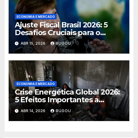
ECONOMIA E MERCADO
Ajuste Fiscal Brasil 2026: 5
Desafios Cruciais para o
Futuro
ABR 15, 2026
BUGOU
ECONOMIA E MERCADO
Crise Energética Global 2026:
5 Efeitos Importantes a
Considerar
ABR 14, 2026
BUGOU