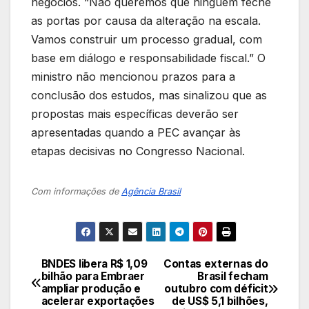
negócios. “Não queremos que ninguém feche
as portas por causa da alteração na escala.
Vamos construir um processo gradual, com
base em diálogo e responsabilidade fiscal.” O
ministro não mencionou prazos para a
conclusão dos estudos, mas sinalizou que as
propostas mais específicas deverão ser
apresentadas quando a PEC avançar às
etapas decisivas no Congresso Nacional.
Com informações de
Agência Brasil
BNDES libera R$ 1,09
Contas externas do
Navegação
bilhão para Embraer
Brasil fecham
ampliar produção e
outubro com déficit
de
acelerar exportações
de US$ 5,1 bilhões,