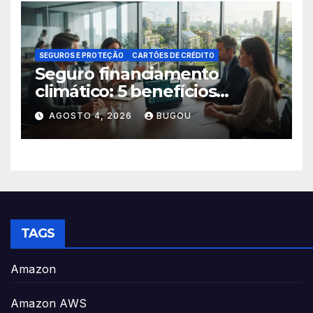
SEGUROS E PROTEÇÃO
CARTÕES DE CRÉDITO
Seguro financiamento
climático: 5 benefícios
essenciais
AGOSTO 4, 2026
BUGOU
TAGS
Amazon
Amazon AWS