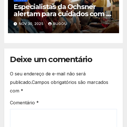
Especialistas da Ochsner
alertam para cuidados com o
coração durante as festas de
NOV 30, 2025
BUGOU
fim de ano
Deixe um comentário
O seu endereço de e-mail não será
publicado.
Campos obrigatórios são marcados
com
*
Comentário
*