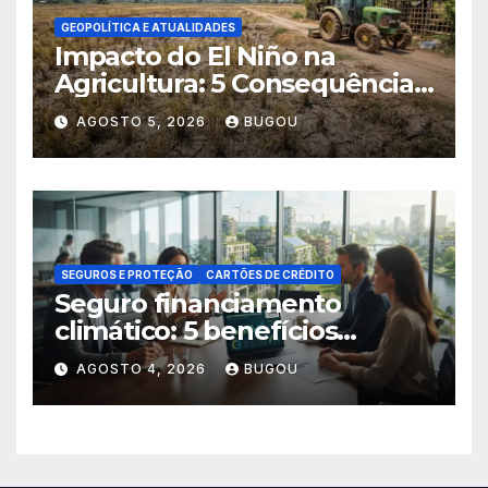
GEOPOLÍTICA E ATUALIDADES
Impacto do El Niño na
Agricultura: 5 Consequências
Críticas
AGOSTO 5, 2026
BUGOU
SEGUROS E PROTEÇÃO
CARTÕES DE CRÉDITO
Seguro financiamento
climático: 5 benefícios
essenciais
AGOSTO 4, 2026
BUGOU