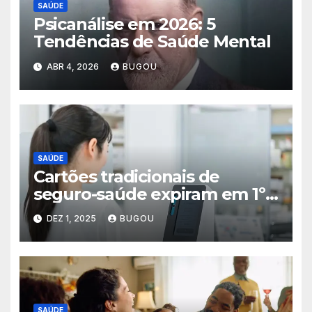
SAÚDE
Psicanálise em 2026: 5
Tendências de Saúde Mental
ABR 4, 2026
BUGOU
SAÚDE
Cartões tradicionais de
seguro-saúde expiram em 1º
de dezembro de 2025 no
DEZ 1, 2025
BUGOU
Japão
SAÚDE