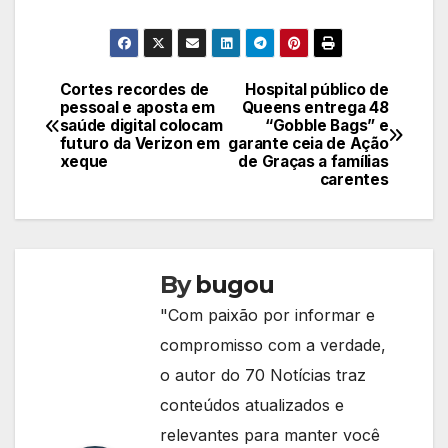
Cortes recordes de
Hospital público de
Navegação
pessoal e aposta em
Queens entrega 48
saúde digital colocam
“Gobble Bags” e
de
futuro da Verizon em
garante ceia de Ação
xeque
de Graças a famílias
Post
carentes
By
bugou
"Com paixão por informar e
compromisso com a verdade,
o autor do 70 Notícias traz
conteúdos atualizados e
relevantes para manter você