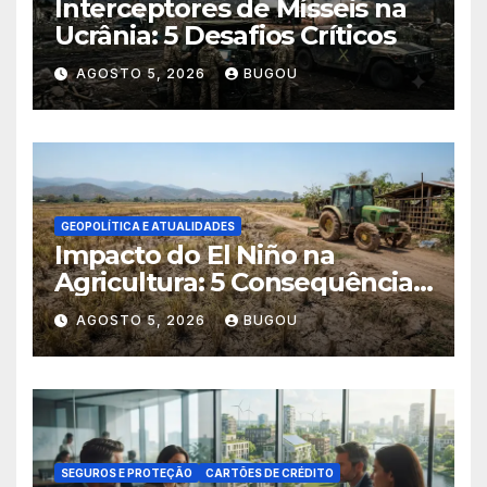
Interceptores de Mísseis na
Ucrânia: 5 Desafios Críticos
AGOSTO 5, 2026
BUGOU
GEOPOLÍTICA E ATUALIDADES
Impacto do El Niño na
Agricultura: 5 Consequências
Críticas
AGOSTO 5, 2026
BUGOU
SEGUROS E PROTEÇÃO
CARTÕES DE CRÉDITO