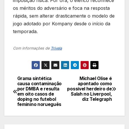
imposição física. Por ora, o elenco reconhece
os méritos do adversário e foca na resposta
rápida, sem alterar drasticamente o modelo de
jogo adotado por Kompany desde o início da
temporada.
Com informações de
Trivela
Grama sintética
Michael Olise é
Navegação
causa contaminação
apontado como
por DMBA e resulta
possível herdeiro de
de
em oito casos de
Salah no Liverpool,
doping no futebol
diz Telegraph
Post
feminino norueguês