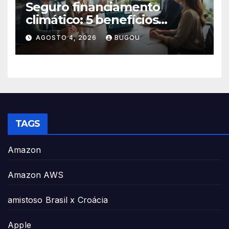
Seguro financiamento
climático: 5 benefícios
essenciais
AGOSTO 4, 2026
BUGOU
TAGS
Amazon
Amazon AWS
amistoso Brasil x Croácia
Apple