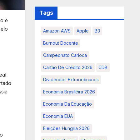
Tags
vo e
pelo
Amazon AWS
Apple
B3
Burnout Docente
Campeonato Carioca
Cartão De Crédito 2026
CDB
eal
Dividendos Extraordinários
rtado
ssia
Economia Brasileira 2026
Economia Da Educação
Economia EUA
Eleições Hungria 2026
to