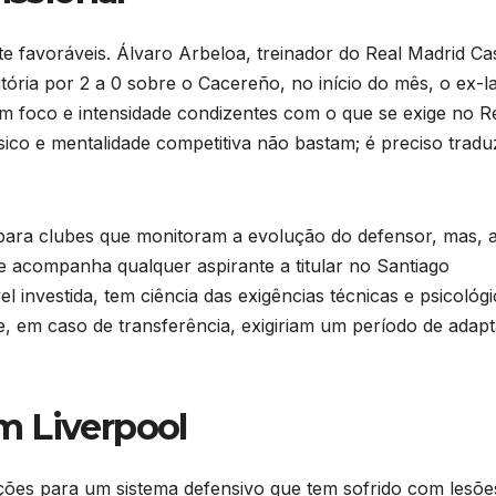
 favoráveis. Álvaro Arbeloa, treinador do Real Madrid Cast
ria por 2 a 0 sobre o Cacereño, no início do mês, o ex-la
om foco e intensidade condizentes com o que se exige no R
ísico e mentalidade competitiva não bastam; é preciso tradu
para clubes que monitoram a evolução do defensor, mas, 
acompanha qualquer aspirante a titular no Santiago
 investida, tem ciência das exigências técnicas e psicológ
, em caso de transferência, exigiriam um período de adap
m Liverpool
uções para um sistema defensivo que tem sofrido com lesõe