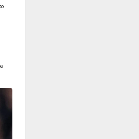
to
la