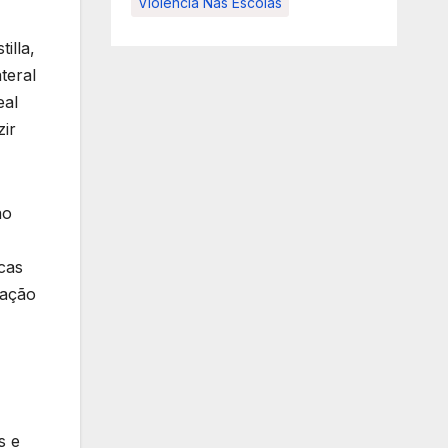
Violência Nas Escolas
illa,
teral
eal
zir
ao
icas
tação
s e