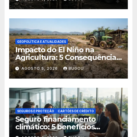
GEOPOLÍTICA E ATUALIDADES
Impacto do El Niño na
Agricultura: 5 Consequências
Críticas
AGOSTO 5, 2026
BUGOU
SEGUROS E PROTEÇÃO
CARTÕES DE CRÉDITO
Seguro financiamento
climático: 5 benefícios
essenciais