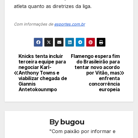
atleta quanto as diretrizes da liga.
Com informações de
esportes.com.br
Knicks tenta incluir
Flamengo espera fim
Navegação
terceira equipe para
do Brasileirão para
negociar Karl-
tentar novo acordo
de
Anthony Towns e
por Vitão, mas
viabilizar chegada de
enfrenta
Post
Giannis
concorrência
Antetokounmpo
europeia
By
bugou
"Com paixão por informar e