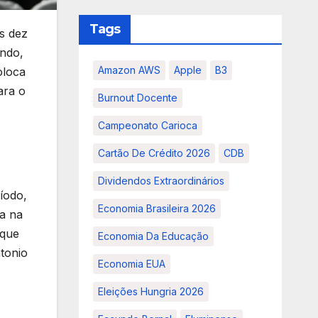
Tags
s dez
ando,
Amazon AWS
Apple
B3
oloca
ara o
Burnout Docente
Campeonato Carioca
Cartão De Crédito 2026
CDB
Dividendos Extraordinários
íodo,
Economia Brasileira 2026
ia na
 que
Economia Da Educação
tonio
Economia EUA
Eleições Hungria 2026