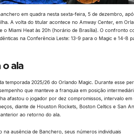
anchero em quadra nesta sexta-feira, 5 de dezembro, apó
ilha. A volta do titular acontece no Amway Center, em Orl
e o Miami Heat às 20h (horário de Brasília). O confronto c
dênticas na Conferência Leste: 13-9 para o Magic e 14-8 p
o ala
s da temporada 2025/26 do Orlando Magic. Durante esse per
, desempenho que manteve a franquia em posição intermediár
ilha afastou o jogador por dez compromissos, intervalo em
opeços, diante de Houston Rockets, Boston Celtics e San An
anterior ao retorno do ala.
 na ausência de Banchero, seus números individuais