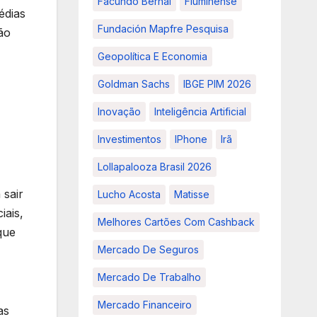
Facundo Bernal
Fluminense
édias
Fundación Mapfre Pesquisa
ão
Geopolítica E Economia
Goldman Sachs
IBGE PIM 2026
Inovação
Inteligência Artificial
Investimentos
IPhone
Irã
Lollapalooza Brasil 2026
 sair
Lucho Acosta
Matisse
iais,
Melhores Cartões Com Cashback
que
Mercado De Seguros
Mercado De Trabalho
Mercado Financeiro
as