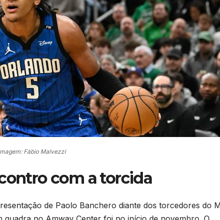
Imagem: Fábio Malvezzi
contro com a torcida
apresentação de Paolo Banchero diante dos torcedores do 
em quadra no Amway Center foi no início de novembro. O