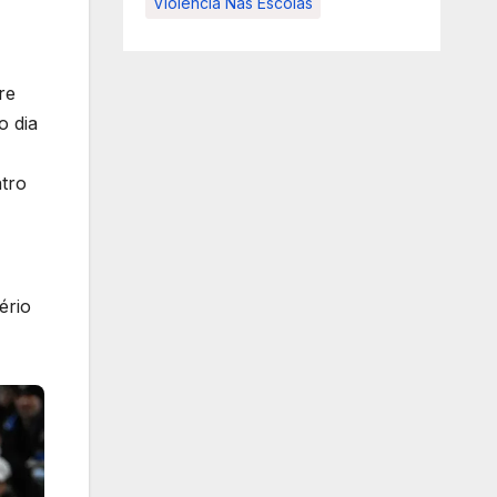
Violência Nas Escolas
re
o dia
tro
ério