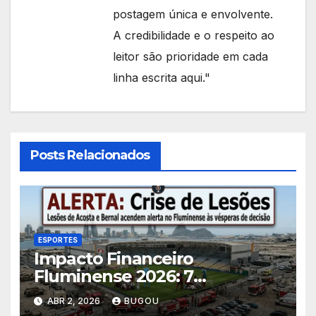
postagem única e envolvente.
A credibilidade e o respeito ao
leitor são prioridade em cada
linha escrita aqui."
Posts Relacionados
ESPORTES
Impacto Financeiro
Fluminense 2026: 7
Consequências das Lesões
ABR 2, 2026
BUGOU