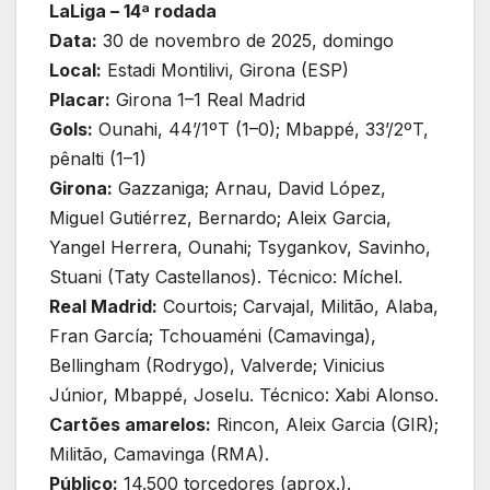
LaLiga – 14ª rodada
Data:
30 de novembro de 2025, domingo
Local:
Estadi Montilivi, Girona (ESP)
Placar:
Girona 1–1 Real Madrid
Gols:
Ounahi, 44’/1ºT (1–0); Mbappé, 33’/2ºT,
pênalti (1–1)
Girona:
Gazzaniga; Arnau, David López,
Miguel Gutiérrez, Bernardo; Aleix Garcia,
Yangel Herrera, Ounahi; Tsygankov, Savinho,
Stuani (Taty Castellanos). Técnico: Míchel.
Real Madrid:
Courtois; Carvajal, Militão, Alaba,
Fran García; Tchouaméni (Camavinga),
Bellingham (Rodrygo), Valverde; Vinicius
Júnior, Mbappé, Joselu. Técnico: Xabi Alonso.
Cartões amarelos:
Rincon, Aleix Garcia (GIR);
Militão, Camavinga (RMA).
Público:
14.500 torcedores (aprox.).