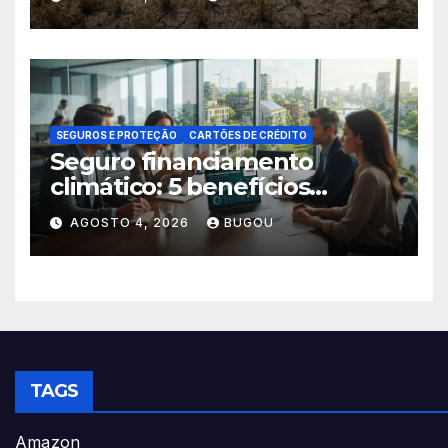
SEGUROS E PROTEÇÃO
CARTÕES DE CRÉDITO
Seguro financiamento
climático: 5 benefícios
essenciais
AGOSTO 4, 2026
BUGOU
TAGS
Amazon