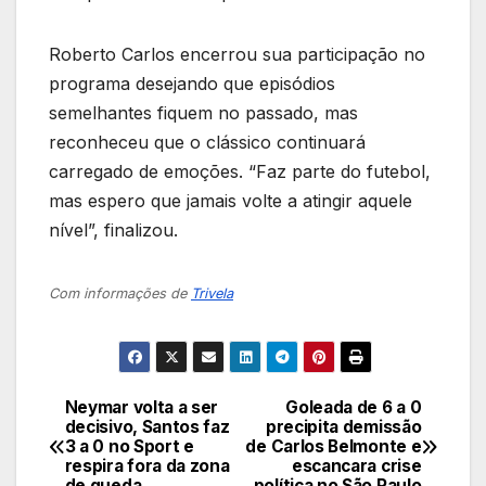
Roberto Carlos encerrou sua participação no
programa desejando que episódios
semelhantes fiquem no passado, mas
reconheceu que o clássico continuará
carregado de emoções. “Faz parte do futebol,
mas espero que jamais volte a atingir aquele
nível”, finalizou.
Com informações de
Trivela
Neymar volta a ser
Goleada de 6 a 0
Navegação
decisivo, Santos faz
precipita demissão
3 a 0 no Sport e
de Carlos Belmonte e
de
respira fora da zona
escancara crise
de queda
política no São Paulo