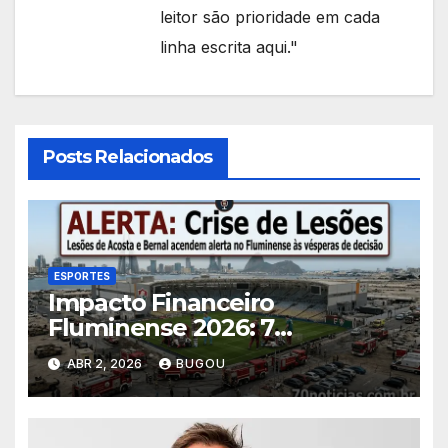
leitor são prioridade em cada
linha escrita aqui."
Posts Relacionados
ESPORTES
Impacto Financeiro
Fluminense 2026: 7
Consequências das Lesões
ABR 2, 2026
BUGOU