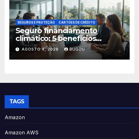
SEGUROS E PROTEÇÃO
CARTÕES DE CRÉDITO
Seguro financiamento
climático: 5 benefícios
essenciais
AGOSTO 4, 2026
BUGOU
TAGS
Amazon
Amazon AWS