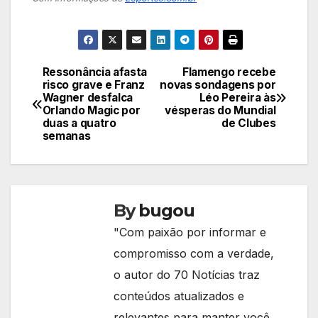
Ressonância afasta
Flamengo recebe
Navegação
risco grave e Franz
novas sondagens por
Wagner desfalca
Léo Pereira às
de
Orlando Magic por
vésperas do Mundial
duas a quatro
de Clubes
Post
semanas
By
bugou
"Com paixão por informar e
compromisso com a verdade,
o autor do 70 Notícias traz
conteúdos atualizados e
relevantes para manter você