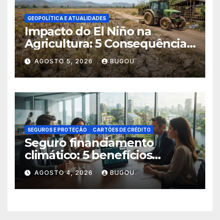
GEOPOLÍTICA E ATUALIDADES
Impacto do El Niño na
Agricultura: 5 Consequências
Críticas
AGOSTO 5, 2026
BUGOU
SEGUROS E PROTEÇÃO
CARTÕES DE CRÉDITO
Seguro financiamento
climático: 5 benefícios
essenciais
AGOSTO 4, 2026
BUGOU