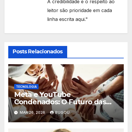
A credibilidade e o respeito ao
leitor são prioridade em cada
linha escrita aqui."
Posts Relacionados
TECNOLOGIA
Meta e YouTube
Condenados: O Futuro das
Redes Sociais e Saúde Mental
MAR 26, 2026
BUGOU
(2026)