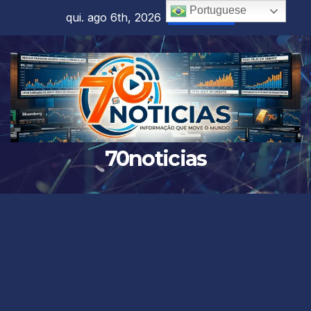
Skip
Portuguese
qui. ago 6th, 2026
10:28:25 AM
to
content
70noticias