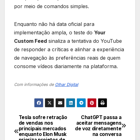
por meio de comandos simples.
Enquanto não há data oficial para
implementação ampla, o teste do
Your
Custom Feed
sinaliza a tentativa do YouTube
de responder a críticas e alinhar a experiência
de navegação às preferências reais de quem
consome vídeos diariamente na plataforma.
Com informações de
Olhar Digital
Tesla sofre retração
ChatGPT passa a
Navegação
de vendas nos
aceitar mensagens
principais mercados
de voz diretamente
de
enquanto Elon Musk
na conversa
prioriza projetos de