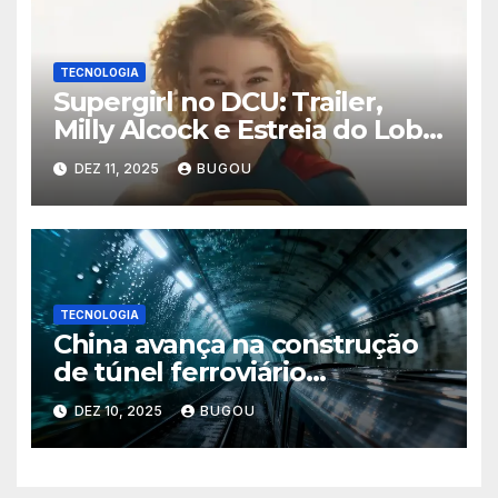
TECNOLOGIA
Supergirl no DCU: Trailer,
Milly Alcock e Estreia do Lobo
em Junho de 2026
DEZ 11, 2025
BUGOU
TECNOLOGIA
China avança na construção
de túnel ferroviário
subaquático de 16 km e
DEZ 10, 2025
BUGOU
impressiona o setor de
engenharia