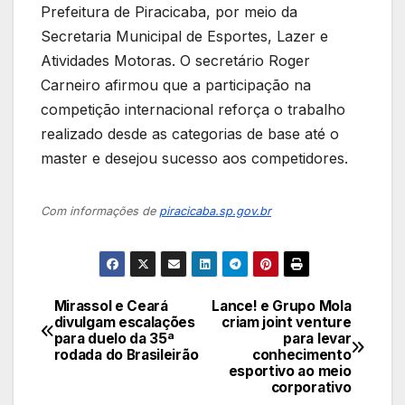
Prefeitura de Piracicaba, por meio da
Secretaria Municipal de Esportes, Lazer e
Atividades Motoras. O secretário Roger
Carneiro afirmou que a participação na
competição internacional reforça o trabalho
realizado desde as categorias de base até o
master e desejou sucesso aos competidores.
Com informações de
piracicaba.sp.gov.br
Mirassol e Ceará
Lance! e Grupo Mola
Navegação
divulgam escalações
criam joint venture
para duelo da 35ª
para levar
de
rodada do Brasileirão
conhecimento
esportivo ao meio
Post
corporativo