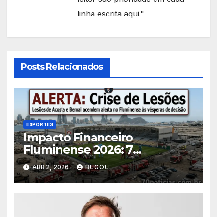
linha escrita aqui."
Posts Relacionados
ESPORTES
Impacto Financeiro
Fluminense 2026: 7
Consequências das Lesões
ABR 2, 2026
BUGOU