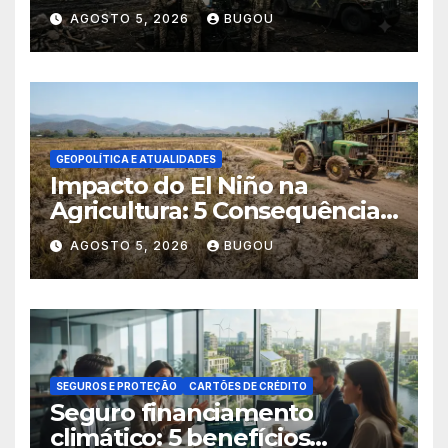
AGOSTO 5, 2026
BUGOU
GEOPOLÍTICA E ATUALIDADES
Impacto do El Niño na
Agricultura: 5 Consequências
Críticas
AGOSTO 5, 2026
BUGOU
SEGUROS E PROTEÇÃO
CARTÕES DE CRÉDITO
Seguro financiamento
climático: 5 benefícios