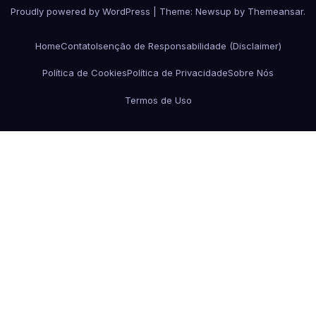
Proudly powered by WordPress
|
Theme:
Newsup
by
Themeansar
.
Home
Contato
Isenção de Responsabilidade (Disclaimer)
Política de Cookies
Política de Privacidade
Sobre Nós
Termos de Uso