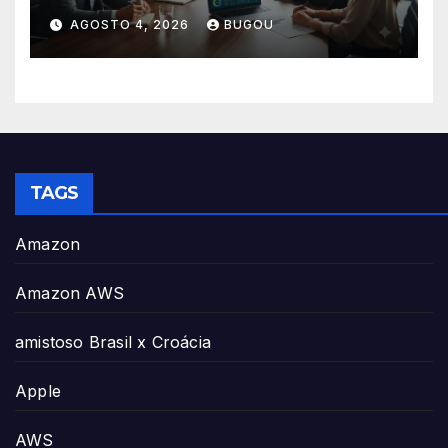
essenciais
AGOSTO 4, 2026
BUGOU
TAGS
Amazon
Amazon AWS
amistoso Brasil x Croácia
Apple
AWS