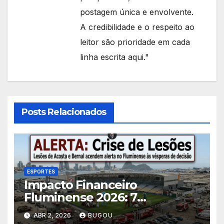
postagem única e envolvente.
A credibilidade e o respeito ao
leitor são prioridade em cada
linha escrita aqui."
Posts Relacionados
ESPORTES
Impacto Financeiro
Fluminense 2026: 7
Consequências das Lesões
ABR 2, 2026
BUGOU