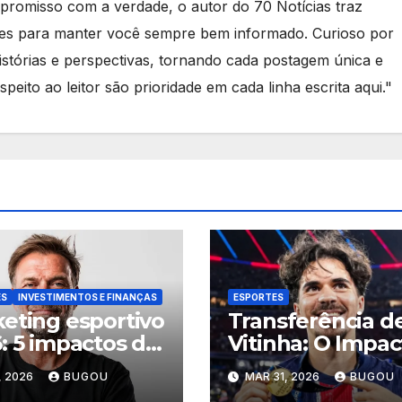
romisso com a verdade, o autor do 70 Notícias traz
tes para manter você sempre bem informado. Curioso por
stórias e perspectivas, tornando cada postagem única e
speito ao leitor são prioridade em cada linha escrita aqui."
ES
INVESTIMENTOS E FINANÇAS
ESPORTES
eting esportivo
Transferência d
: 5 impactos da
Vitinha: O Impac
a de Klopp
de €100 Milhõe
, 2026
BUGOU
MAR 31, 2026
BUGOU
2026