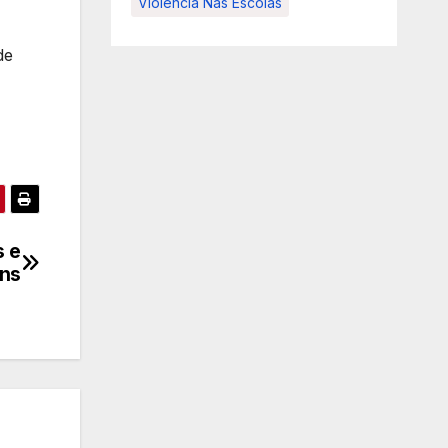
Violência Nas Escolas
de
s e
ons