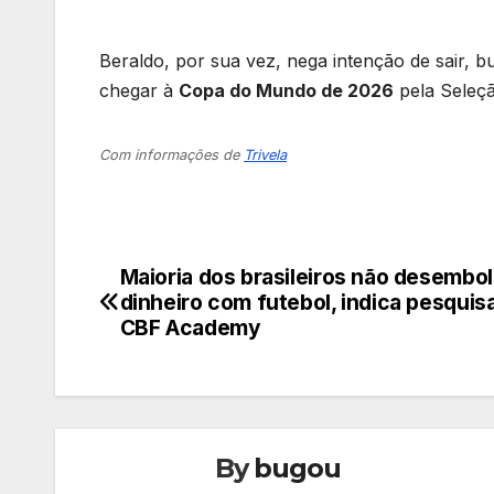
Beraldo, por sua vez, nega intenção de sair,
chegar à
Copa do Mundo de 2026
pela Seleção
Com informações de
Trivela
Maioria dos brasileiros não desembo
Navegação
dinheiro com futebol, indica pesquis
de
CBF Academy
Post
By
bugou