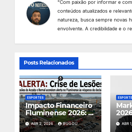
"Com paixão por informar e comp
conteúdos atualizados e relevan
natureza, busca sempre novas hi
envolvente. A credibilidade e o re
Posts Relacionados
ESPORTES
ESPORT
Impacto Financeiro
Mark
Fluminense 2026: 7
2026
Consequências das
saíd
ABR 2, 2026
BUGOU
ABR 1
Lesões