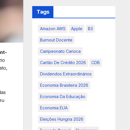
Tags
Amazon AWS
Apple
B3
Burnout Docente
Campeonato Carioca
int-
zio
Cartão De Crédito 2026
CDB
ato,
Dividendos Extraordinários
Economia Brasileira 2026
das
Economia Da Educação
eu
Economia EUA
Eleições Hungria 2026