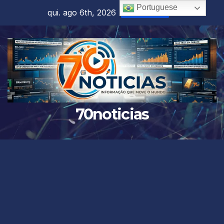
Skip
Portuguese
qui. ago 6th, 2026
10:28:43 AM
to
content
70noticias