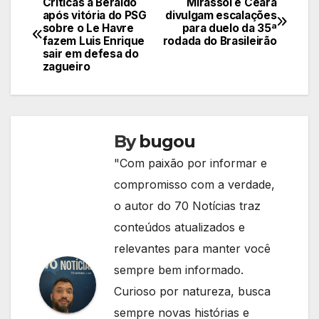
Críticas a Beraldo
Mirassol e Ceará
Navegação
após vitória do PSG
divulgam escalações
sobre o Le Havre
para duelo da 35ª
de
fazem Luis Enrique
rodada do Brasileirão
sair em defesa do
Post
zagueiro
By
bugou
"Com paixão por informar e
compromisso com a verdade,
o autor do 70 Notícias traz
conteúdos atualizados e
relevantes para manter você
sempre bem informado.
Curioso por natureza, busca
sempre novas histórias e