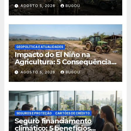
AGOSTO 5, 2026
BUGOU
GEOPOLÍTICA E ATUALIDADES
Impacto do El Niño na
Agricultura: 5 Consequências
Críticas
AGOSTO 5, 2026
BUGOU
SEGUROS E PROTEÇÃO
CARTÕES DE CRÉDITO
Seguro financiamento
climático: 5 benefícios