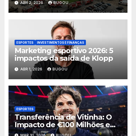
ABR 2, 2026
BUGOU
ESPORTES
INVESTIMENTOS E FINANÇAS
Marketing esportivo 2026: 5
impactos da saída de Klopp
ABR 1, 2026
BUGOU
ESPORTES
Transferência de Vitinha: O
Impacto de €100 Milhões em
2026
MAR 31, 2026
BUGOU