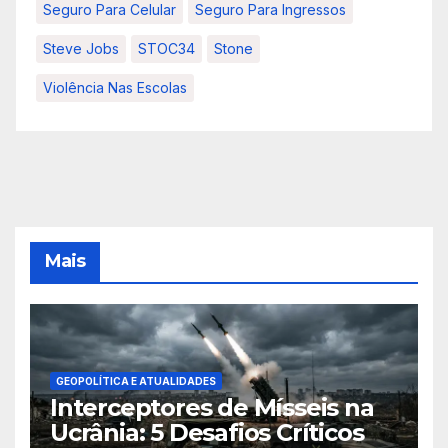
Seguro Para Celular
Seguro Para Ingressos
Steve Jobs
STOC34
Stone
Violência Nas Escolas
Mais
GEOPOLÍTICA E ATUALIDADES
Interceptores de Mísseis na
Ucrânia: 5 Desafios Críticos