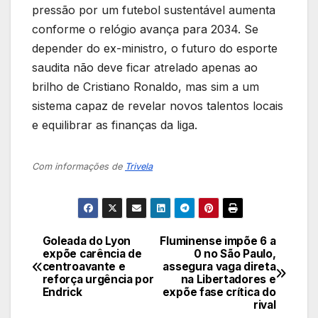
pressão por um futebol sustentável aumenta
conforme o relógio avança para 2034. Se
depender do ex-ministro, o futuro do esporte
saudita não deve ficar atrelado apenas ao
brilho de Cristiano Ronaldo, mas sim a um
sistema capaz de revelar novos talentos locais
e equilibrar as finanças da liga.
Com informações de
Trivela
Goleada do Lyon
Fluminense impõe 6 a
Navegação
expõe carência de
0 no São Paulo,
centroavante e
assegura vaga direta
de
reforça urgência por
na Libertadores e
Endrick
expõe fase crítica do
Post
rival