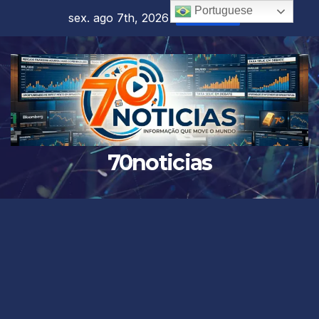
Skip
Portuguese
sex. ago 7th, 2026
8:47:25 AM
to
content
70noticias