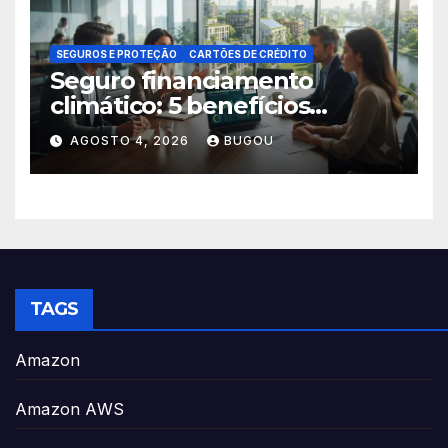
SEGUROS E PROTEÇÃO
CARTÕES DE CRÉDITO
Seguro financiamento
climático: 5 benefícios
essenciais
AGOSTO 4, 2026
BUGOU
TAGS
Amazon
Amazon AWS