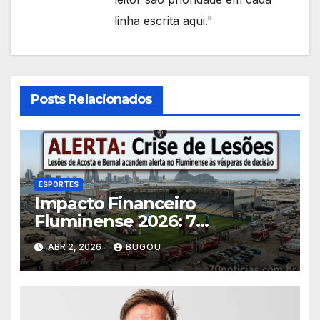
linha escrita aqui."
Posts Relacionados
ESPORTES
Impacto Financeiro
Fluminense 2026: 7
Consequências das Lesões
ABR 2, 2026
BUGOU