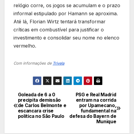
relógio corre, os jogos se acumulam e o prazo
informal estipulado por Hamann se aproxima.
Até lá, Florian Wirtz tentará transformar
críticas em combustível para justificar o
investimento e consolidar seu nome no elenco
vermelho.
Com informações de
Trivela
Goleada de 6 a 0
PSG e Real Madrid
Navegação
precipita demissão
entram na corrida
de Carlos Belmonte e
por Upamecano,
de
escancara crise
fundamental na
política no São Paulo
defesa do Bayern de
Post
Munique