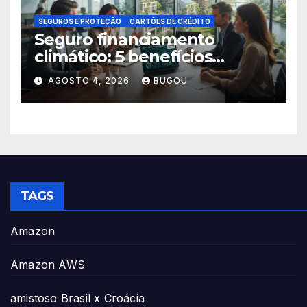
SEGUROS E PROTEÇÃO
CARTÕES DE CRÉDITO
Seguro financiamento
climático: 5 benefícios
essenciais
AGOSTO 4, 2026
BUGOU
TAGS
Amazon
Amazon AWS
amistoso Brasil x Croácia