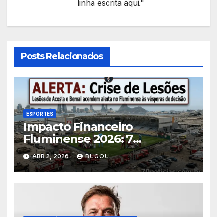
linha escrita aqui."
Posts Relacionados
ESPORTES
Impacto Financeiro
Fluminense 2026: 7
Consequências das Lesões
ABR 2, 2026
BUGOU