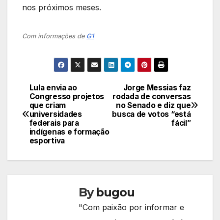
nos próximos meses.
Com informações de
G1
Lula envia ao
Jorge Messias faz
Navegação
Congresso projetos
rodada de conversas
que criam
no Senado e diz que
de
universidades
busca de votos “está
federais para
fácil”
Post
indígenas e formação
esportiva
By
bugou
"Com paixão por informar e