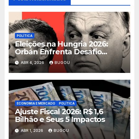
POLÍTICA
Eleições na Hungria 2026:
Orbán Enfrenta Desafio
Histórico
ABR 4, 2026
BUGOU
ECONOMIA E MERCADO
POLÍTICA
Ajuste Fiscal 2026: R$ 1,6
Bilhão e Seus 5 Impactos
ABR 1, 2026
BUGOU