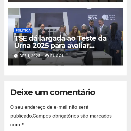
POLÍTICA
TSE dá largada ao Teste da
Urna 2025 para avaliar
segurança dos equipamentos
DEZ 1, 2025
BUGOU
que serão usados nas
eleições de 2026
Deixe um comentário
O seu endereço de e-mail não será
publicado.
Campos obrigatórios são marcados
com
*