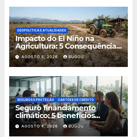
GEOPOLÍTICA E ATUALIDADES
Impacto do El Niño na
Agricultura: 5 Consequências
Críticas
AGOSTO 5, 2026
BUGOU
SEGUROS E PROTEÇÃO
CARTÕES DE CRÉDITO
Seguro financiamento
climático: 5 benefícios
essenciais
AGOSTO 4, 2026
BUGOU