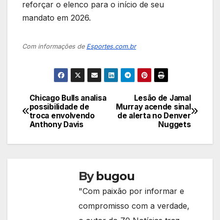
reforçar o elenco para o início de seu
mandato em 2026.
Com informações de
Esportes.com.br
Chicago Bulls analisa
Lesão de Jamal
Navegação
possibilidade de
Murray acende sinal
troca envolvendo
de alerta no Denver
de
Anthony Davis
Nuggets
Post
By
bugou
"Com paixão por informar e
compromisso com a verdade,