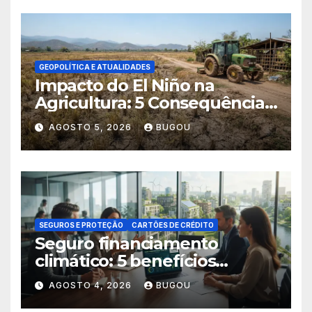
GEOPOLÍTICA E ATUALIDADES
Impacto do El Niño na
Agricultura: 5 Consequências
Críticas
AGOSTO 5, 2026
BUGOU
SEGUROS E PROTEÇÃO
CARTÕES DE CRÉDITO
Seguro financiamento
climático: 5 benefícios
essenciais
AGOSTO 4, 2026
BUGOU