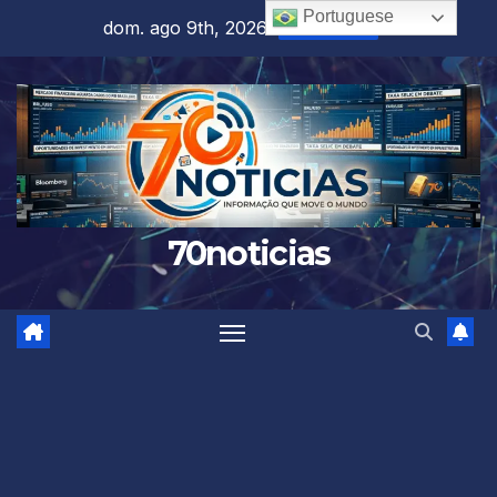
Skip
Portuguese
dom. ago 9th, 2026
7:48:39 AM
to
content
70noticias