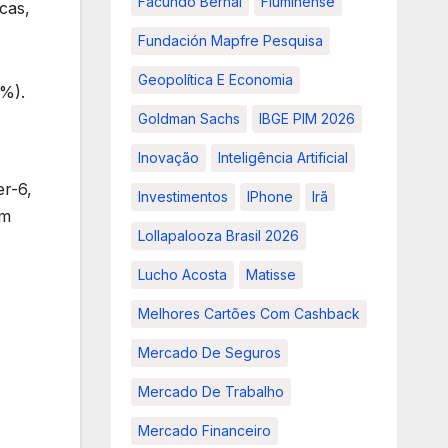
Facundo Bernal
Fluminense
cas,
Fundación Mapfre Pesquisa
Geopolítica E Economia
8%).
Goldman Sachs
IBGE PIM 2026
Inovação
Inteligência Artificial
er-6,
Investimentos
IPhone
Irã
am
Lollapalooza Brasil 2026
Lucho Acosta
Matisse
Melhores Cartões Com Cashback
Mercado De Seguros
Mercado De Trabalho
Mercado Financeiro