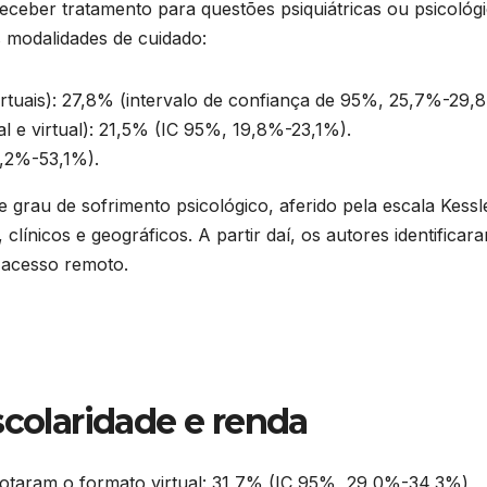
ceber tratamento para questões psiquiátricas ou psicológi
 modalidades de cuidado:
irtuais): 27,8% (intervalo de confiança de 95%, 25,7%-29,
 e virtual): 21,5% (IC 95%, 19,8%-23,1%).
,2%-53,1%).
e grau de sofrimento psicológico, aferido pela escala Kessl
ínicos e geográficos. A partir daí, os autores identificar
o acesso remoto.
scolaridade e renda
otaram o formato virtual: 31,7% (IC 95%, 29,0%-34,3%)