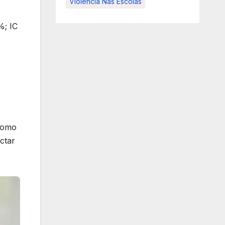
Violência Nas Escolas
%; IC
 como
ctar