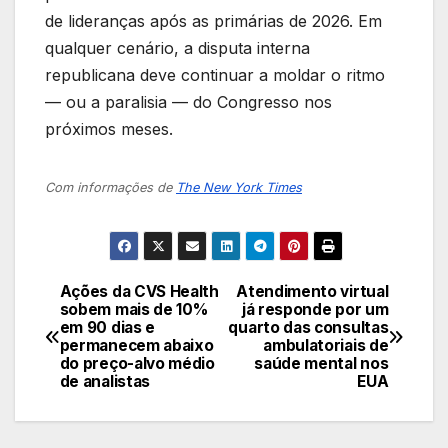
de lideranças após as primárias de 2026. Em
qualquer cenário, a disputa interna
republicana deve continuar a moldar o ritmo
— ou a paralisia — do Congresso nos
próximos meses.
Com informações de
The New York Times
Ações da CVS Health
Atendimento virtual
Navegação
sobem mais de 10%
já responde por um
em 90 dias e
quarto das consultas
de
permanecem abaixo
ambulatoriais de
do preço-alvo médio
saúde mental nos
Post
de analistas
EUA