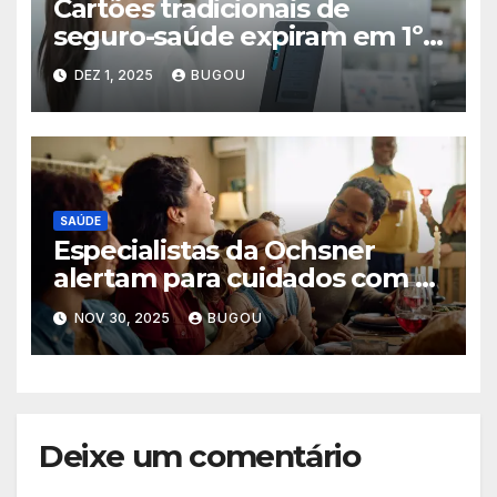
Cartões tradicionais de
seguro-saúde expiram em 1º
de dezembro de 2025 no
DEZ 1, 2025
BUGOU
Japão
SAÚDE
Especialistas da Ochsner
alertam para cuidados com o
coração durante as festas de
NOV 30, 2025
BUGOU
fim de ano
Deixe um comentário