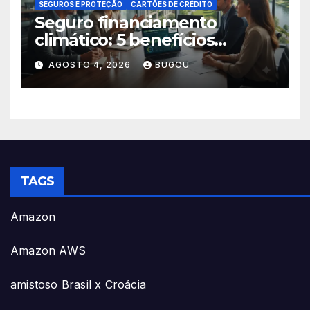
SEGUROS E PROTEÇÃO
CARTÕES DE CRÉDITO
Seguro financiamento
climático: 5 benefícios
essenciais
AGOSTO 4, 2026
BUGOU
TAGS
Amazon
Amazon AWS
amistoso Brasil x Croácia