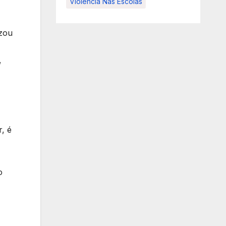
Violência Nas Escolas
izou
,
, é
o