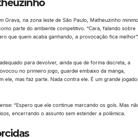
theuzinho
im Grava, na zona leste de São Paulo, Matheuzinho minim
como parte do ambiente competitivo. “Cara, falando sobre
laro que quem acaba ganhando, a provocação fica melhor”
dequado para devolver, ainda que de forma discreta, a
 provocou no primeiro jogo, guardei embaixo da manga,
m ele, mas faz parte. Nada contra ele. É um grande jogador
rense: “Espero que ele continue marcando os gols. Mas nã
 risos, encerrando o assunto sem estender a polêmica.
orcidas