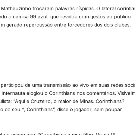
Matheuzinho trocaram palavras ríspidas. O lateral corinti
o o camisa 99 azul, que revidou com gestos ao público
êm gerado repercussão entre torcedores dos dois clubes.
participou de uma transmissão ao vivo em suas redes socia
m internauta elogiou o Corinthians nos comentários. Visivel
ista: “Aqui é Cruzeiro, o maior de Minas. Corinthians?
o do seu *, Corinthians”, disse o jogador, sem poupar
 o adversário: “Corinthians é meu filho. Vai se f*.