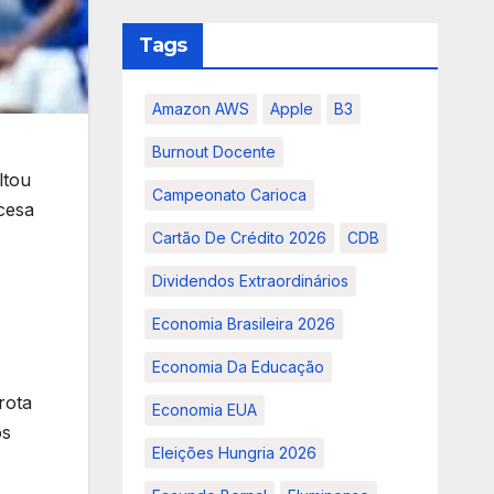
Tags
Amazon AWS
Apple
B3
Burnout Docente
ltou
Campeonato Carioca
cesa
Cartão De Crédito 2026
CDB
Dividendos Extraordinários
Economia Brasileira 2026
Economia Da Educação
rota
Economia EUA
os
Eleições Hungria 2026