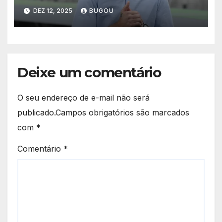
Thiago Carpini até 2026
DEZ 12, 2025
BUGOU
Deixe um comentário
O seu endereço de e-mail não será
publicado.
Campos obrigatórios são marcados
com
*
Comentário
*