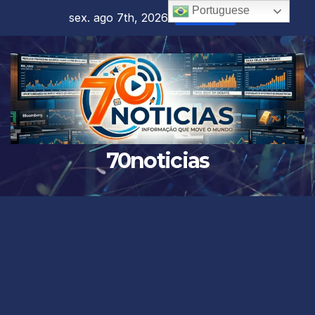
Skip
Portuguese
sex. ago 7th, 2026
4:20:18 AM
to
content
70noticias