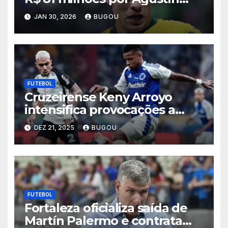
Giay, e Palmeiras admite
JAN 30, 2026
BUGOU
negociar lateral
FUTEBOL
Cruzeirense Keny Arroyo
intensifica provocações a
Matheuzinho após eliminação
DEZ 21, 2025
BUGOU
celeste na Copa do Brasil
2025
FUTEBOL
Fortaleza oficializa saída de
Martín Palermo e contrata