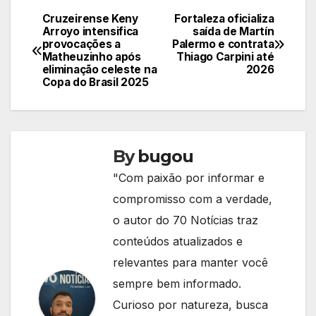
Cruzeirense Keny
Fortaleza oficializa
Navegação
Arroyo intensifica
saída de Martín
provocações a
Palermo e contrata
de
Matheuzinho após
Thiago Carpini até
eliminação celeste na
2026
Post
Copa do Brasil 2025
By
bugou
"Com paixão por informar e
compromisso com a verdade,
o autor do 70 Notícias traz
conteúdos atualizados e
relevantes para manter você
sempre bem informado.
Curioso por natureza, busca