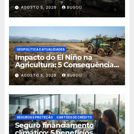
AGOSTO 5, 2026
BUGOU
GEOPOLÍTICA E ATUALIDADES
Impacto do El Niño na
Agricultura: 5 Consequências
Críticas
AGOSTO 5, 2026
BUGOU
SEGUROS E PROTEÇÃO
CARTÕES DE CRÉDITO
Seguro financiamento
climático: 5 benefícios