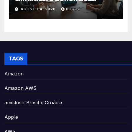
essenciais
AGOSTO 4, 2026
BUGOU
TAGS
Amazon
Amazon AWS
amistoso Brasil x Croácia
Apple
AWS