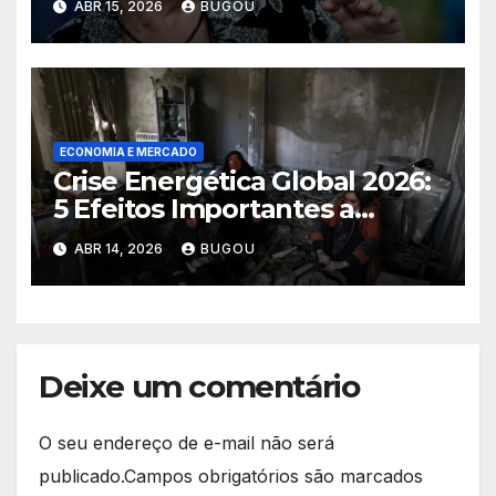
ABR 15, 2026
BUGOU
ECONOMIA E MERCADO
Crise Energética Global 2026:
5 Efeitos Importantes a
Considerar
ABR 14, 2026
BUGOU
Deixe um comentário
O seu endereço de e-mail não será
publicado.
Campos obrigatórios são marcados