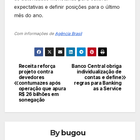
expectativas e definir posições para o último
mês do ano.
Com informações de
Agência Brasil
Receita reforça
Banco Central obriga
Navegação
projeto contra
individualização de
devedores
contas e define
de
contumazes após
regras para Banking
operação que apura
as a Service
Post
R$ 26 bilhões em
sonegação
By
bugou