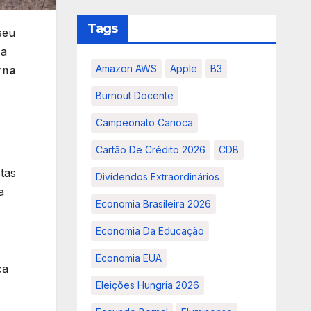
Tags
seu
 a
Amazon AWS
Apple
B3
rna
Burnout Docente
Campeonato Carioca
Cartão De Crédito 2026
CDB
tas
Dividendos Extraordinários
a
Economia Brasileira 2026
Economia Da Educação
e
Economia EUA
ca
Eleições Hungria 2026