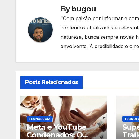
By
bugou
"Com paixão por informar e comp
conteúdos atualizados e relevan
natureza, busca sempre novas hi
envolvente. A credibilidade e o re
Posts Relacionados
TECNOLOGIA
TECNOL
Meta e YouTube
Supe
Condenados: O
Trail