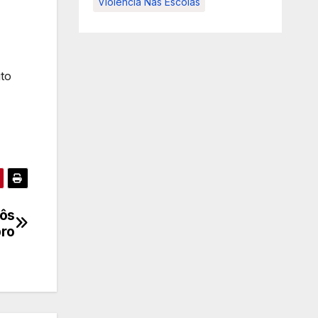
Violência Nas Escolas
ito
bôs
bro