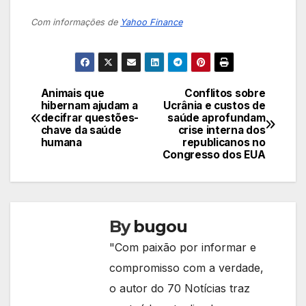
Com informações de
Yahoo Finance
Animais que
Conflitos sobre
Navegação
hibernam ajudam a
Ucrânia e custos de
decifrar questões-
saúde aprofundam
de
chave da saúde
crise interna dos
humana
republicanos no
Post
Congresso dos EUA
By
bugou
"Com paixão por informar e
compromisso com a verdade,
o autor do 70 Notícias traz