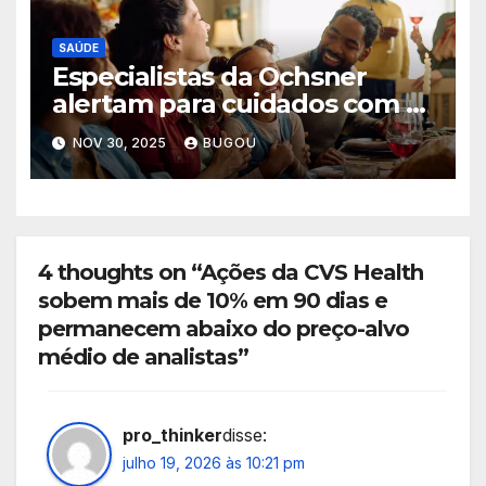
SAÚDE
Especialistas da Ochsner
alertam para cuidados com o
coração durante as festas de
NOV 30, 2025
BUGOU
fim de ano
4 thoughts on “Ações da CVS Health
sobem mais de 10% em 90 dias e
permanecem abaixo do preço-alvo
médio de analistas”
pro_thinker
disse:
julho 19, 2026 às 10:21 pm