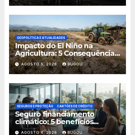
GEOPOLÍTICA E ATUALIDADES
Impacto do El Niño na
Agricultura: 5 Consequências
Críticas
AGOSTO 5, 2026
BUGOU
SEGUROS E PROTEÇÃO
CARTÕES DE CRÉDITO
Seguro financiamento
climático: 5 benefícios
essenciais
AGOSTO 4, 2026
BUGOU