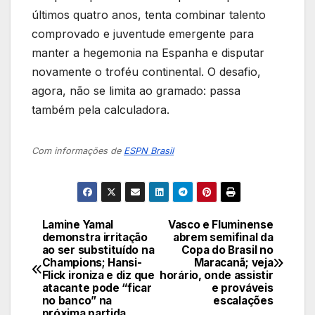
últimos quatro anos, tenta combinar talento
comprovado e juventude emergente para
manter a hegemonia na Espanha e disputar
novamente o troféu continental. O desafio,
agora, não se limita ao gramado: passa
também pela calculadora.
Com informações de
ESPN Brasil
Lamine Yamal
Vasco e Fluminense
Navegação
demonstra irritação
abrem semifinal da
ao ser substituído na
Copa do Brasil no
de
Champions; Hansi-
Maracanã; veja
Flick ironiza e diz que
horário, onde assistir
Post
atacante pode “ficar
e prováveis
no banco” na
escalações
próxima partida