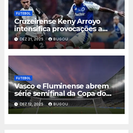
FUTEBOL
Cruzeirense Keny Arroyo
intensifica provocações a
Matheuzinho após eliminação
DEZ 21, 2025
BUGOU
celeste na Copa do Brasil
2025
FUTEBOL
Vasco e Fluminense abrem
série semifinal da Copa do
Brasil nesta quinta-feira
DEZ 12, 2025
BUGOU