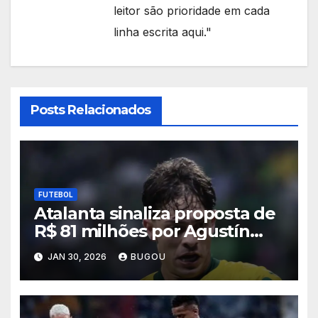
leitor são prioridade em cada
linha escrita aqui."
Posts Relacionados
FUTEBOL
Atalanta sinaliza proposta de
R$ 81 milhões por Agustín
Giay, e Palmeiras admite
JAN 30, 2026
BUGOU
negociar lateral