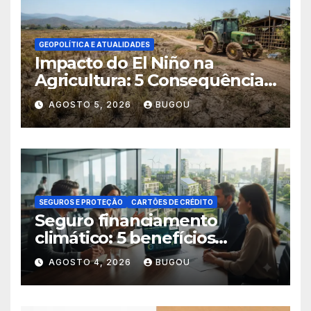
GEOPOLÍTICA E ATUALIDADES
Impacto do El Niño na
Agricultura: 5 Consequências
Críticas
AGOSTO 5, 2026
BUGOU
SEGUROS E PROTEÇÃO
CARTÕES DE CRÉDITO
Seguro financiamento
climático: 5 benefícios
essenciais
AGOSTO 4, 2026
BUGOU