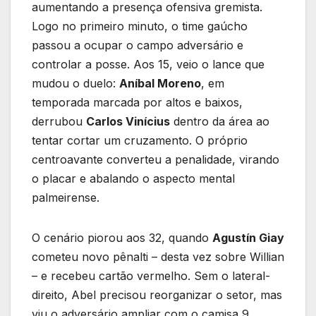
aumentando a presença ofensiva gremista.
Logo no primeiro minuto, o time gaúcho
passou a ocupar o campo adversário e
controlar a posse. Aos 15, veio o lance que
mudou o duelo:
Aníbal Moreno
, em
temporada marcada por altos e baixos,
derrubou
Carlos Vinícius
dentro da área ao
tentar cortar um cruzamento. O próprio
centroavante converteu a penalidade, virando
o placar e abalando o aspecto mental
palmeirense.
O cenário piorou aos 32, quando
Agustín Giay
cometeu novo pênalti – desta vez sobre Willian
– e recebeu cartão vermelho. Sem o lateral-
direito, Abel precisou reorganizar o setor, mas
viu o adversário ampliar com o camisa 9