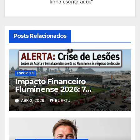
linha escrita aqui."
Posts Relacionados
ESPORTES
Impacto Financeiro
Fluminense 2026: 7
Consequências das Lesões
ABR 2, 2026
BUGOU