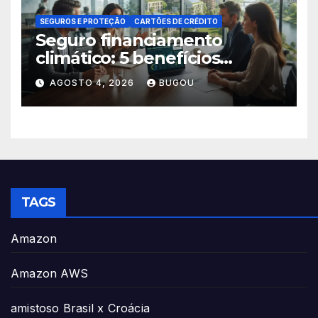
SEGUROS E PROTEÇÃO
CARTÕES DE CRÉDITO
Seguro financiamento
climático: 5 benefícios
essenciais
AGOSTO 4, 2026
BUGOU
TAGS
Amazon
Amazon AWS
amistoso Brasil x Croácia