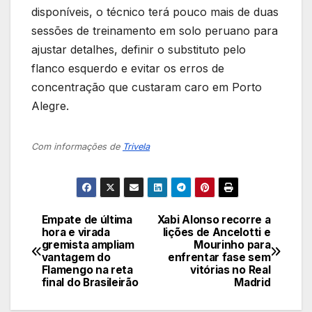
disponíveis, o técnico terá pouco mais de duas
sessões de treinamento em solo peruano para
ajustar detalhes, definir o substituto pelo
flanco esquerdo e evitar os erros de
concentração que custaram caro em Porto
Alegre.
Com informações de
Trivela
Empate de última
Xabi Alonso recorre a
Navegação
hora e virada
lições de Ancelotti e
gremista ampliam
Mourinho para
de
vantagem do
enfrentar fase sem
Flamengo na reta
vitórias no Real
Post
final do Brasileirão
Madrid