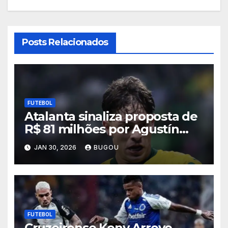
Posts Relacionados
FUTEBOL
Atalanta sinaliza proposta de
R$ 81 milhões por Agustín
Giay, e Palmeiras admite
JAN 30, 2026
BUGOU
negociar lateral
FUTEBOL
Cruzeirense Keny Arroyo