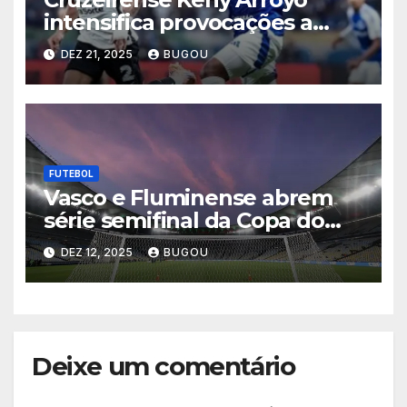
intensifica provocações a
Matheuzinho após eliminação
DEZ 21, 2025
BUGOU
celeste na Copa do Brasil
2025
FUTEBOL
Vasco e Fluminense abrem
série semifinal da Copa do
Brasil nesta quinta-feira
DEZ 12, 2025
BUGOU
Deixe um comentário