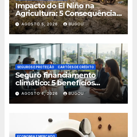
Impacto do El Niño na
Agricultura: 5 Consequências
Críticas
AGOSTO 5, 2026
BUGOU
SEGUROS E PROTEÇÃO
CARTÕES DE CRÉDITO
Seguro financiamento
climático: 5 benefícios
essenciais
AGOSTO 4, 2026
BUGOU
ECONOMIA E MERCADO