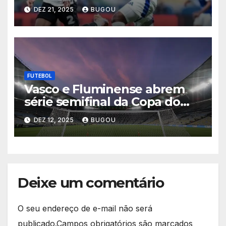
Matheuzinho após eliminação
DEZ 21, 2025
BUGOU
celeste na Copa do Brasil
2025
FUTEBOL
Vasco e Fluminense abrem
série semifinal da Copa do
Brasil nesta quinta-feira
DEZ 12, 2025
BUGOU
Deixe um comentário
O seu endereço de e-mail não será
publicado.
Campos obrigatórios são marcados