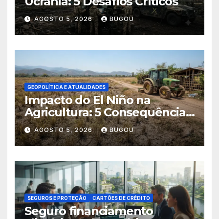
Ucrânia: 5 Desafios Críticos
AGOSTO 5, 2026
BUGOU
GEOPOLÍTICA E ATUALIDADES
Impacto do El Niño na
Agricultura: 5 Consequências
Críticas
AGOSTO 5, 2026
BUGOU
SEGUROS E PROTEÇÃO
CARTÕES DE CRÉDITO
Seguro financiamento