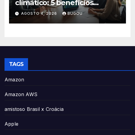
climático: 5 benefícios
essenciais
AGOSTO 4, 2026
BUGOU
TAGS
Amazon
Amazon AWS
amistoso Brasil x Croácia
Apple