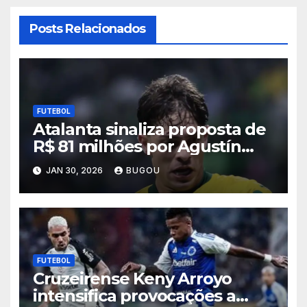
Posts Relacionados
FUTEBOL
Atalanta sinaliza proposta de
R$ 81 milhões por Agustín
Giay, e Palmeiras admite
JAN 30, 2026
BUGOU
negociar lateral
FUTEBOL
Cruzeirense Keny Arroyo
intensifica provocações a