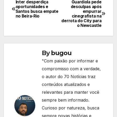
Inter desperdiça
Guardiola pede
Navegação
oportunidades e
desculpas após
Santos busca empate
empurrar
de
no Beira-Rio
cinegrafista na
derrota do City para
Post
o Newcastle
By
bugou
"Com paixão por informar e
compromisso com a verdade,
o autor do 70 Notícias traz
conteúdos atualizados e
relevantes para manter você
sempre bem informado.
Curioso por natureza, busca
sempre novas histórias e