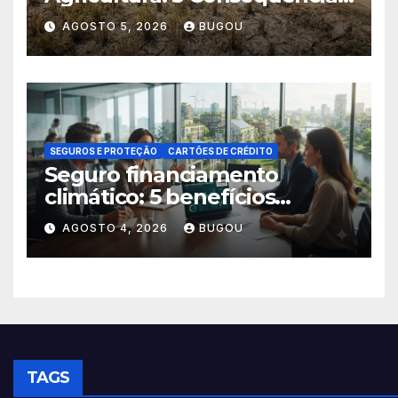
Críticas
AGOSTO 5, 2026
BUGOU
SEGUROS E PROTEÇÃO
CARTÕES DE CRÉDITO
Seguro financiamento
climático: 5 benefícios
essenciais
AGOSTO 4, 2026
BUGOU
TAGS