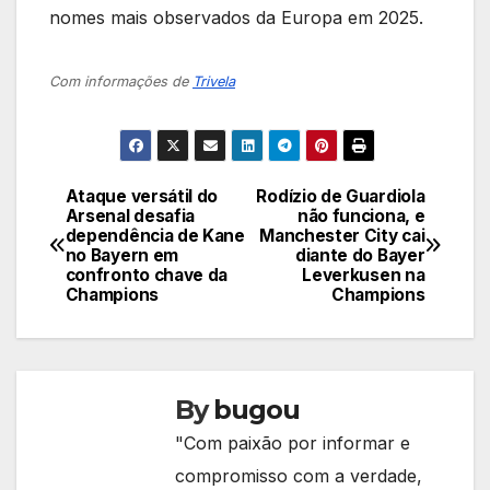
nomes mais observados da Europa em 2025.
Com informações de
Trivela
Ataque versátil do
Rodízio de Guardiola
Navegação
Arsenal desafia
não funciona, e
dependência de Kane
Manchester City cai
de
no Bayern em
diante do Bayer
confronto chave da
Leverkusen na
Post
Champions
Champions
By
bugou
"Com paixão por informar e
compromisso com a verdade,