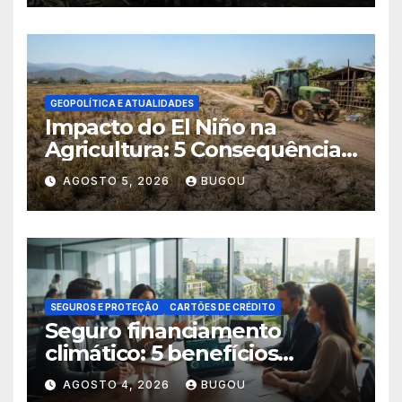
GEOPOLÍTICA E ATUALIDADES
Impacto do El Niño na
Agricultura: 5 Consequências
Críticas
AGOSTO 5, 2026
BUGOU
SEGUROS E PROTEÇÃO
CARTÕES DE CRÉDITO
Seguro financiamento
climático: 5 benefícios
essenciais
AGOSTO 4, 2026
BUGOU